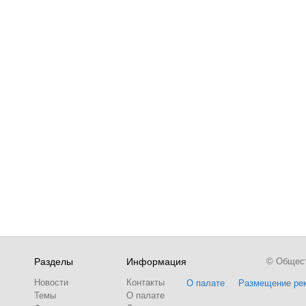
Разделы
Информация
© Обществ
Новости
Контакты
О палате
Размещение ре
Темы
О палате