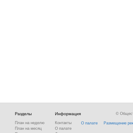
Разделы
Информация
© Обществ
План на неделю
Контакты
О палате
Размещение ре
План на месяц
О палате