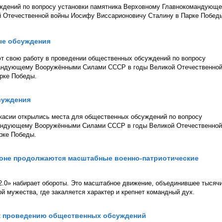
ждений по вопросу установки памятника Верховному Главнокомандующ
 Отечественной войны Иосифу Виссарионовичу Сталину в Парке Побед
ые обсуждения
т свою работу в проведении общественных обсуждений по вопросу
мандующему Вооружёнными Силами СССР в годы Великой Отечественно
рке Победы.
суждения
Хакасии открылись места для общественных обсуждений по вопросу
мандующему Вооружёнными Силами СССР в годы Великой Отечественной
рке Победы.
айоне продолжаются масштабные военно-патриотические
 2.0» набирает обороты. Это масштабное движение, объединившее тысяч
ой мужества, где закаляется характер и крепнет командный дух.
 к проведению общественных обсуждений