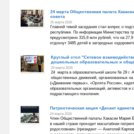
24 марта Общественная палата Хакаси
совета
25 марта 2026
Главной темой заседания стал вопрос о подг
республике. По информации Министерства тр
предусмотрено 315,8 млн рублей, что на 27,
отдохнут 3485 детей в загородных оздоровит
Круглый стол "Сетевое взаимодейств
дошкольных образовательных и общ
25 марта 2026
24 марта в образовательной школе № 29 г. 
общественных движений, организованных на
(«Движение первых», «Орлята России», каде
образовательных организаций, активистов и 
подрастающего поколения.
Патриотическая акция «Десант единст
24 марта 2026
Член Общественной палаты Хакасии Мария Ба
в нашей стране проходит масштабная патрио
родословная» (президент — Анатолий Карпо