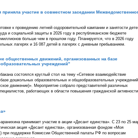
и приняла участие в совместном заседании Межведомственно
отовке к проведению летней оздоровительной кампании и занятости дете
уда и социальной защиты в 2026 году в республиканском бюджете
9 миллионов больше чем в прошлом году. Планируется, что в 2026 году
ельных лагерях и 16 087 детей в лагерях с дневным пребыванием.
ие общественных движений, организованных на базе
еобразовательных учреждений"
Абакана состоялся круглый стол на тему «Сетевое взаимодействие
 базе дошкольных образовательных и общеобразовательных учреждений
тское движение)». Мероприятие собрало представителей различных
специалистов, работающих в области повышения гражданской активности
ва»
ранихина принимает участие в акции «Десант единства». С 23 по 25 ма
тическая акция «Десант единства», организованная фондом «Моя
в) при поддержке Комиссии Общественной палаты РФ по вопросам