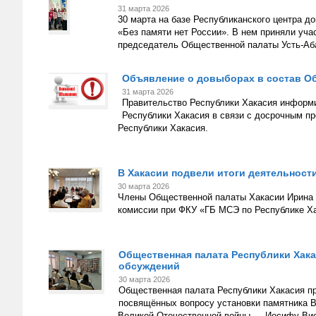
31 марта 2026
30 марта на базе Республиканского центра д
«Без памяти нет России». В нем приняли уч
председатель Общественной палаты Усть-Аба
Объявление о довыборах в состав О
31 марта 2026
Правительство Республики Хакасия информ
Республики Хакасия в связи с досрочным п
Республики Хакасия.
В Хакасии подвели итоги деятельности
30 марта 2026
Члены Общественной палаты Хакасии Ирина 
комиссии при ФКУ «ГБ МСЭ по Республике Х
Общественная палата Республики Хак
обсуждений
30 марта 2026
Общественная палата Республики Хакасия п
посвящённых вопросу установки памятника
Великой Отечественной войны — Иосифу Вис