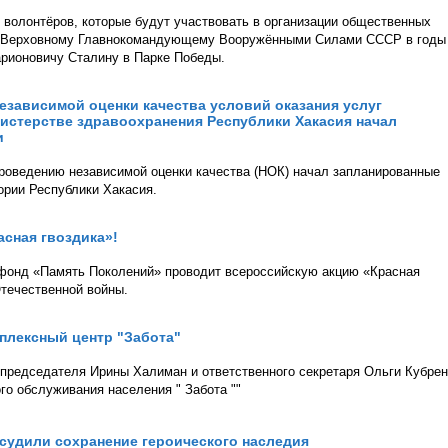
 волонтёров, которые будут участвовать в организации общественных
ка Верховному Главнокомандующему Вооружёнными Силами СССР в годы
рионовичу Сталину в Парке Победы.
зависимой оценки качества условий оказания услуг
истерстве здравоохранения Республики Хакасия начал
и
проведению независимой оценки качества (НОК) начал запланированные
ории Республики Хакасия.
асная гвоздика»!
 фонд «Память Поколений» проводит всероссийскую акцию «Красная
Отечественной войны.
плексный центр "Забота"
 председателя Ирины Халиман и ответственного секретаря Ольги Кубре
го обслуживания населения " Забота ""
бсудили сохранение героического наследия