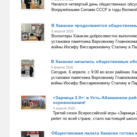
Начался четвертый день общественных обсу
Вооружёнными Силами СССР в годы Великой
В Хакасии продолжаются общественн
8 апреля 2026
Волонтеры Хакасии добросовестно выполняю
установки памятника Верховному Главноко
войны Иосифу Виссарионовичу Сталину в Па
В Хакасии начались общественные об
6 апреля 2026
Сегодня, 6 апреля, с 9:00 во всех районах 
установки памятника Верховному Главноко
войны Иосифу Виссарионовичу Сталину в Па
«Зарница 2.0»: в Усть-Абаканском р
соревнования!
3 апреля 2026
Третий сезон Всероссийской игры «Зарница
ребят по всей стране, стало настоящей школ
Общественная палата Хакасии готова