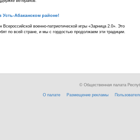
ддержке ветеранов.
 в Усть-Абаканском районе!
н Всероссийской военно-патриотической игры «Зарница 2.0». Это
ят по всей стране, и мы с гордостью продолжаем эти традиции.
© Общественная палата Республи
О палате
Размещение рекламы
Пользовател