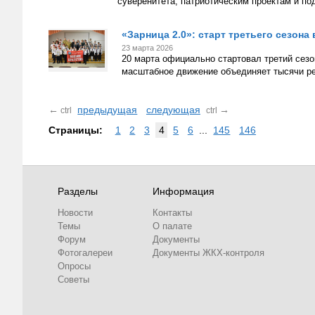
суверенитета, патриотическим проектам и по
«Зарница 2.0»: старт третьего сезона
23 марта 2026
20 марта официально стартовал третий сезо
масштабное движение объединяет тысячи реб
←
предыдущая
следующая
→
ctrl
ctrl
Страницы:
1
2
3
4
5
6
...
145
146
Разделы
Информация
Новости
Контакты
Темы
О палате
Форум
Документы
Фотогалереи
Документы ЖКХ-контроля
Опросы
Советы