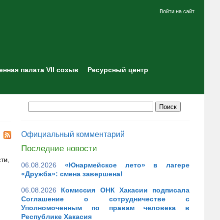
Войти на сайт
нная палата VII созыв
Ресурсный центр
Официальный комментарий
Последние новости
ти,
06.08.2026
«Юнармейское лето» в лагере
«Дружба»: смена завершена!
06.08.2026
Комиссия ОНК Хакасии подписала
Соглашение о сотрудничестве с
Уполномоченным по правам человека в
Республике Хакасия