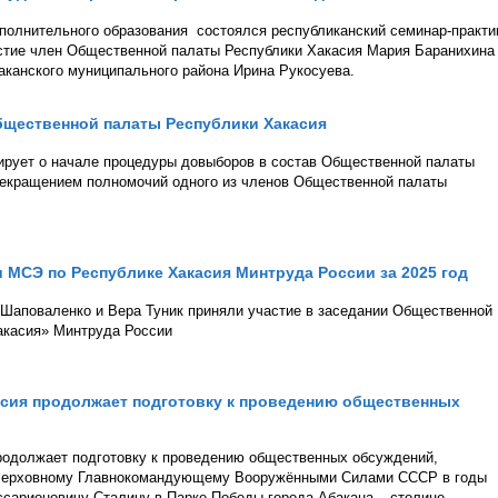
ополнительного образования состоялся республиканский семинар-практи
астие член Общественной палаты Республики Хакасия Мария Баранихина
канского муниципального района Ирина Рукосуева.
бщественной палаты Республики Хакасия
ирует о начале процедуры довыборов в состав Общественной палаты
рекращением полномочий одного из членов Общественной палаты
 МСЭ по Республике Хакасия Минтруда России за 2025 год
Шаповаленко и Вера Туник приняли участие в заседании Общественной
акасия» Минтруда России
асия продолжает подготовку к проведению общественных
родолжает подготовку к проведению общественных обсуждений,
 Верховному Главнокомандующему Вооружёнными Силами СССР в годы
сарионовичу Сталину в Парке Победы города Абакана – столице