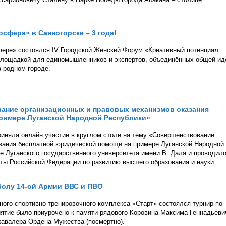
сфера» в Саяногорске – 3 года!
сфере» состоялся IV Городской Женский Форум «Креативный потенциал
 площадкой для единомышленников и экспертов, объединённых общей ид
 родном городе.
вание организационных и правовых механизмов оказания
римере Луганской Народной Республики»
иняла онлайн участие в круглом столе на тему «Совершенствование
азания бесплатной юридической помощи на примере Луганской Народной
е Луганского государственного университета имени В. Даля и проводил
ы Российской Федерации по развитию высшего образования и науки.
болу 14-ой Армии ВВС и ПВО
ьного спортивно-тренировочного комплекса «Старт» состоялся турнир по
ятие было приурочено к памяти рядового Коровина Максима Геннадьеви
кавалера Ордена Мужества (посмертно).