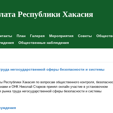
лата Республики Хакасия
нтакты
План
Галерея
Мероприятия
Советы
Обществе
уждения
Общественные наблюдения
труда негосударственной сферы безопасности и системы
ы Республики Хакасия по вопросам общественного контроля, безопаснос
нами и ОНК Николай Старков принял онлайн участие в установочном
я рынка труда негосударственной сферы безопасности и системы
суждения