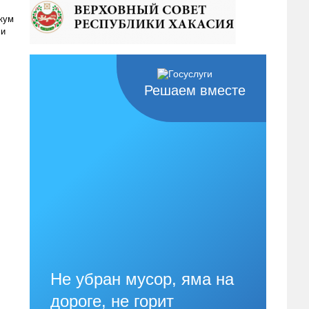
кум
 и
Решаем вместе
Не убран мусор, яма на
дороге, не горит