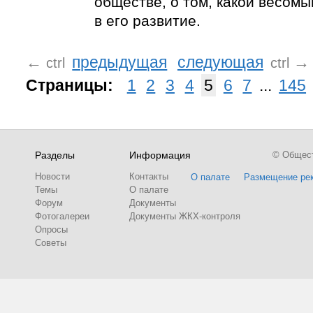
обществе, о том, какой весомы
в его развитие.
←
предыдущая
следующая
→
ctrl
ctrl
Страницы:
1
2
3
4
5
6
7
...
145
Разделы
Информация
© Обществ
Новости
Контакты
О палате
Размещение ре
Темы
О палате
Форум
Документы
Фотогалереи
Документы ЖКХ-контроля
Опросы
Советы