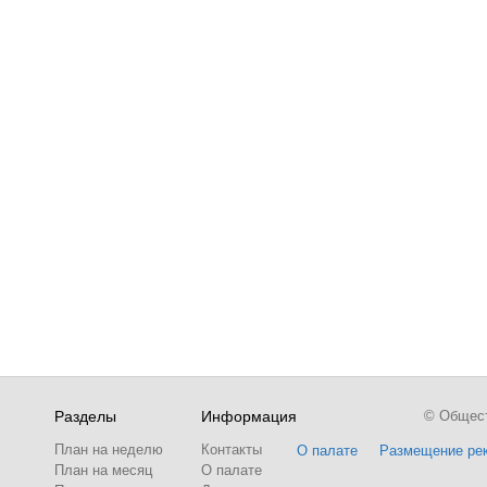
Разделы
Информация
© Обществ
План на неделю
Контакты
О палате
Размещение ре
План на месяц
О палате