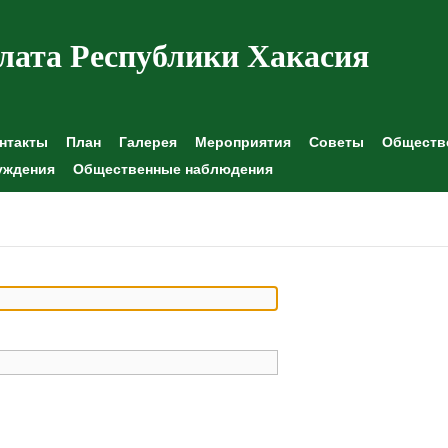
лата Республики Хакасия
нтакты
План
Галерея
Мероприятия
Советы
Обществе
уждения
Общественные наблюдения