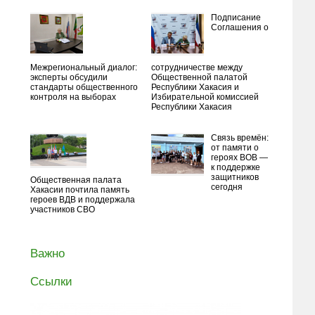
Подписание
Соглашения о
Межрегиональный диалог:
сотрудничестве между
эксперты обсудили
Общественной палатой
стандарты общественного
Республики Хакасия и
контроля на выборах
Избирательной комиссией
Республики Хакасия
Связь времён:
от памяти о
героях ВОВ —
к поддержке
защитников
Общественная палата
сегодня
Хакасии почтила память
героев ВДВ и поддержала
участников СВО
Важно
Ссылки