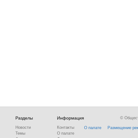
Разделы
Информация
© Обществ
Новости
Контакты
О палате
Размещение ре
Темы
О палате