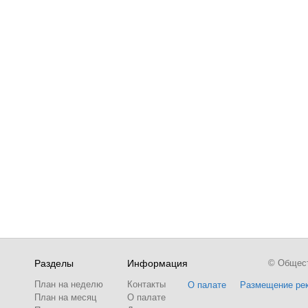
Разделы
Информация
© Обществ
План на неделю
Контакты
О палате
Размещение ре
План на месяц
О палате