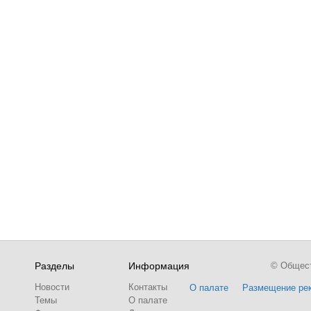
Разделы
Информация
© Обществ
Новости
Контакты
О палате
Размещение ре
Темы
О палате