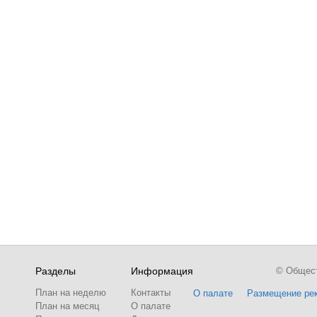
Разделы
Информация
© Обществ
План на неделю
Контакты
О палате
Размещение ре
План на месяц
О палате