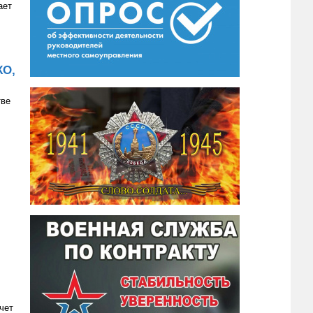
ает
КО,
тве
чет