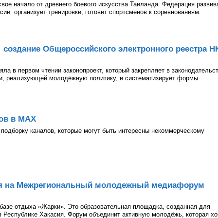
 свое начало от древнего боевого искусства Таиланда. Федерация развив
асии: организует тренировки, готовит спортсменов к соревнованиям.
: создание Общероссийского электронного реестра Н
ла в первом чтении законопроект, который закрепляет в законодательс
ии, реализующей молодёжную политику, и систематизирует формы
ов в МАХ
подборку каналов, которые могут быть интересны некоммерческому
ия на Межрегиональный молодежный медиафорум
а базе отдыха «Жарки». Это образовательная площадка, созданная для
 Республике Хакасия. Форум объединит активную молодёжь, которая хо