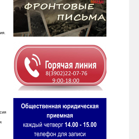
ия.
сия
я