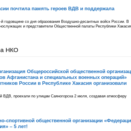
сии почтила память героев ВДВ и поддержала
-й годовщине со дня образования Воздушно-десантных войск России. В
ннослужащих и представители Общественной палаты Республики Хакаси
ра НКО
рганизация Общероссийской общественной организа
нов Афганистана и специальных военных операций»
тников России в Республике Хакасия организовали
й ВДВ, проехали по улицам Саяногорска 2 июля, создавая атмосферу
но-спортивной общественной организации «Федерац
я» – 5 лет!