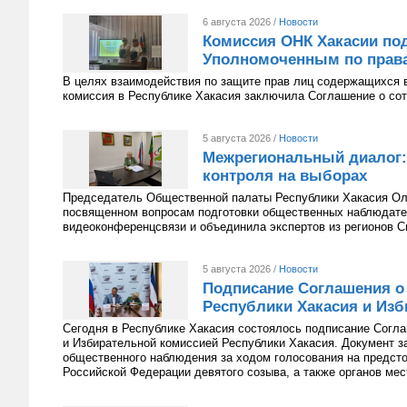
6 августа 2026 /
Новости
Комиссия ОНК Хакасии под
Уполномоченным по права
В целях взаимодействия по защите прав лиц содержащихся 
комиссия в Республике Хакасия заключила Соглашение о сот
5 августа 2026 /
Новости
Межрегиональный диалог:
контроля на выборах
Председатель Общественной палаты Республики Хакасия Оль
посвященном вопросам подготовки общественных наблюдате
видеоконференцсвязи и объединила экспертов из регионов С
5 августа 2026 /
Новости
Подписание Соглашения о
Республики Хакасия и Изб
Сегодня в Республике Хакасия состоялось подписание Согл
и Избирательной комиссией Республики Хакасия. Документ з
общественного наблюдения за ходом голосования на предст
Российской Федерации девятого созыва, а также органов мес