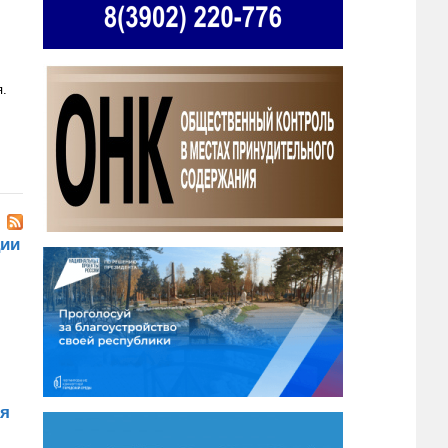
я.
ции
ия