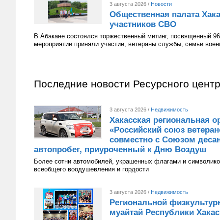
3 августа 2026 /
Новости
Общественная палата Хака
участников СВО
В Абакане состоялся торжественный митинг, посвященный 96
мероприятии приняли участие, ветераны службы, семьи вое
Последние новости Ресурсного цент
3 августа 2026 /
Недвижимость
Хакасская региональная о
«Российский союз ветера
совместно с Союзом десан
автопробег, приуроченный к Дню Воздуш
Более сотни автомобилей, украшенных флагами и символико
всеобщего воодушевления и гордости
3 августа 2026 /
Недвижимость
Региональной физкультур
муайтай Республики Хакаси