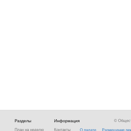
Разделы
Информация
© Обществ
План на неделю
Контакты
О палате
Размещение ре