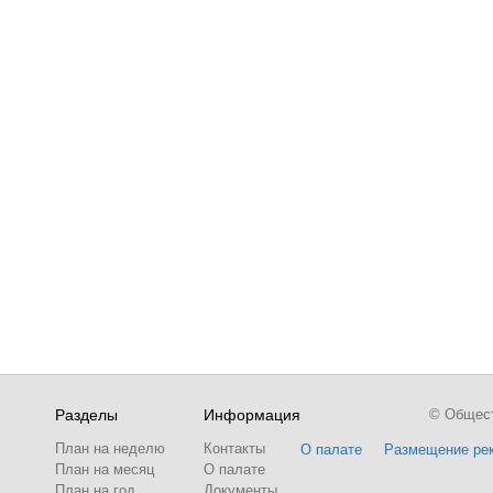
Разделы
Информация
© Обществ
План на неделю
Контакты
О палате
Размещение ре
План на месяц
О палате
План на год
Документы