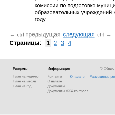
комиссии по подготовке муниц
образовательных учреждений 
году
←
предыдущая
следующая
→
ctrl
ctrl
Страницы:
1
2
3
4
Разделы
Информация
© Обществ
План на неделю
Контакты
О палате
Размещение ре
План на месяц
О палате
План на год
Документы
Документы ЖКХ-контроля