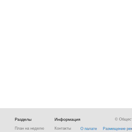
Разделы
Информация
© Обществ
План на неделю
Контакты
О палате
Размещение ре