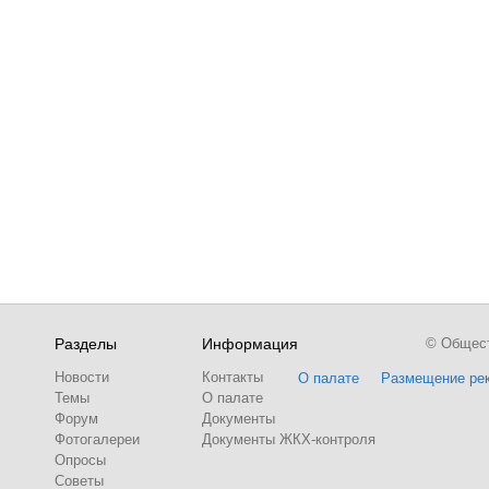
Разделы
Информация
© Обществ
Новости
Контакты
О палате
Размещение ре
Темы
О палате
Форум
Документы
Фотогалереи
Документы ЖКХ-контроля
Опросы
Советы