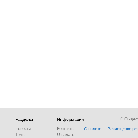
Разделы
Информация
© Обществ
Новости
Контакты
О палате
Размещение ре
Темы
О палате