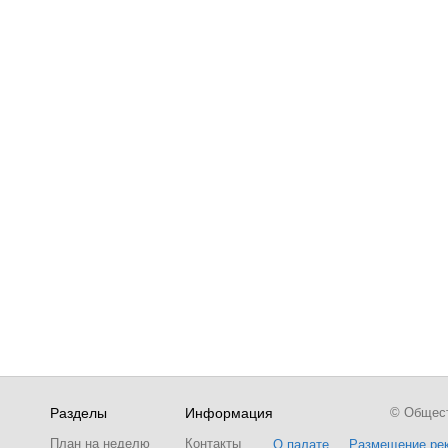
Разделы
Информация
© Обществ
План на неделю
Контакты
О палате
Размещение ре