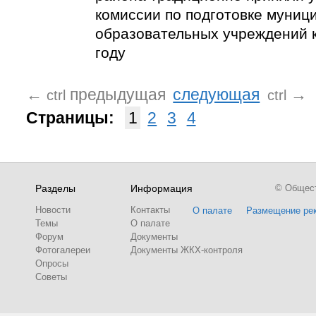
комиссии по подготовке муниц
образовательных учреждений 
году
←
предыдущая
следующая
→
ctrl
ctrl
Страницы:
1
2
3
4
Разделы
Информация
© Обществ
Новости
Контакты
О палате
Размещение ре
Темы
О палате
Форум
Документы
Фотогалереи
Документы ЖКХ-контроля
Опросы
Советы