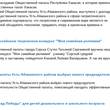
 заседание Общественной палаты Республики Хакасия, в котором принял
ственных палат Хакасии.
ой Общественной палаты Усть-Абаканского района, выступила с докла
ественной палаты Усть-Абаканского района в сфере патриотического
дреевна подчеркнула, что патриотизм в современном мире является не
ной объединять поколения, придавать опору в кризисные времена и
российском творческом конкурсе '"Моя семейная реликвия"
твенной палаты города Сорска Стутко Татьяной Сергеевной вручена наг
конкурсе '"Моя семейная реликвия" ученику "Сорской средней
бу и наставнику победителя Коковой Любови Валерьевне. А так же вру
латы Усть-Абаканского района выбрал нового председателя
палаты Усть-Абаканского района выбрал нового председателя.
 деятельности Общественной палаты, помогающий находить эффективные
ад Победы" для детей дошкольного и школьного возраста