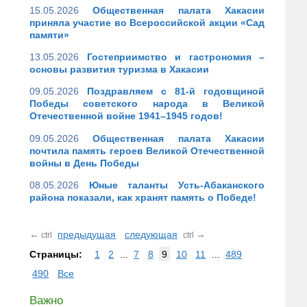
15.05.2026
Общественная палата Хакасии
приняла участие во Всероссийской акции «Сад
памяти»
13.05.2026
Гостеприимство и гастрономия –
основы развития туризма в Хакасии
09.05.2026
Поздравляем с 81-й годовщиной
Победы советского народа в Великой
Отечественной войне 1941–1945 годов!
09.05.2026
Общественная палата Хакасии
почтила память героев Великой Отечественной
войны в День Победы
08.05.2026
Юные таланты Усть-Абаканского
района показали, как хранят память о Победе!
←
предыдущая
следующая
→
ctrl
ctrl
Страницы:
1
2
...
7
8
9
10
11
...
489
490
Все
Важно