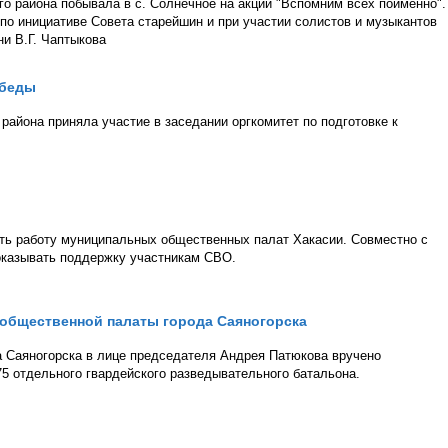
го района побывала в с. Солнечное на акции "Вспомним всех поимённо".
 по инициативе Совета старейшин и при участии солистов и музыкантов
и В.Г. Чаптыкова
обеды
района приняла участие в заседании оргкомитет по подготовке к
ать работу муниципальных общественных палат Хакасии. Совместно с
оказывать поддержку участникам СВО.
 общественной палаты города Саяногорска
 Саяногорска в лице председателя Андрея Патюкова вручено
5 отдельного гвардейского разведывательного батальона.