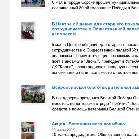
6 мая в городе Сорске прошёл муниципальн
посвященный 80-ой годовщине Победы в Вели
В Центре общения для старшего покол
сотрудничестве с Общественной палат
человеком
6 мая в Центре общения для старшего покол
сотрудничестве с Общественной палатой Уст
человеком. Присутствующие познакомились с
поёт в ансамбле "Звоны", преподает в Усть-
ДК "Колос", пропагандирует народную песенн
вспоминали и пели все вместе с гостьей пес
Всероссийская благотворительная акц
В преддверии праздника Великой Победы Оль
вместе с волонтерами отряда "ПоZитив" Все
средств в помощь ветеранам Великой Отечест
Акция "Вспомним всех поимённо
10 марта 2025
10 марта председатель Общественной палаты