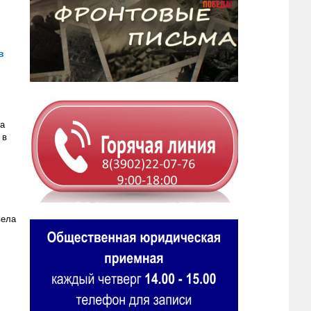
в
ка
 в
вела