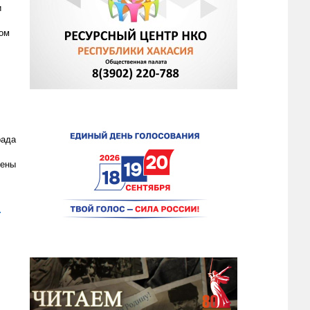
и
дом
рада
чены
.