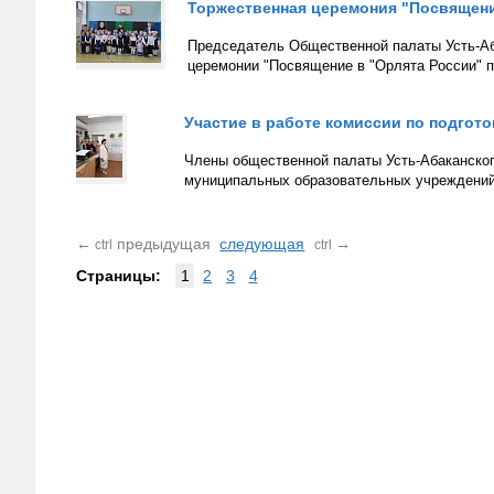
Торжественная церемония "Посвящени
Председатель Общественной палаты Усть-Аб
церемонии "Посвящение в "Орлята России" 
Участие в работе комиссии по подго
Члены общественной палаты Усть-Абаканского
муниципальных образовательных учреждений
←
предыдущая
следующая
→
ctrl
ctrl
Страницы:
1
2
3
4