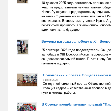
18 декабря 2025 года состоялось пленарное
участие представители муниципальных обще
Ирина Рукосуева, председатель муниципальн
на тему «О деятельности муниципальной Общ
воспитания». В своём выступлении Ирина Ан
пережитком прошлого, а живой силой, способ
вдохновлять на будущее.
Вручена награда за победу в XIII Все
25 сентября 2025 года председателем Общес
за победу в XIII Всероссийском творческом 
общеобразовательной школе 1" Катышеву Гле
памятные подарки.
Обновленный состав Общественной па
3 июня 2025
Сегодня обновленный состав Общественной 
Ротация кадров – естественный процесс в
пути и методы работы.
В Сорске прошёл муниципальный "Пар