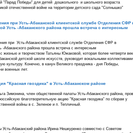
ый "Парад Победы" для детей дошкольного и школьного возраста
кой отечественной войне на территории детского сада "Солнышко"
ения при Усть-Абаканской клиентской службе Отделения СФР 
ой Усть -Абаканского района прошла встреча с интересным
ения при Усть-Абаканской клиентской службе Отделения СФР в
ь -Абаканского района прошла встреча с интересным
 жизнью и творчеством Татьяны Южаковой, которая более четверти ве
Абаканской детской школе искусств, руководит вокальными коллективами
ую культуру. Конечно, в канун Великого праздника - дня Победы,
ни военных лет.
ия "Красная гвоздика" в Усть-Абаканском районе
га Зимонина, член общественной палаты Усть-Абаканского района, про
российскую благотворительную акцию "Красная гвоздика" по сборам у
венной войны в с. Зеленое и п. Тепличный.
 Усть-Абаканский района Ирина Нешкуренко совместно с Советом