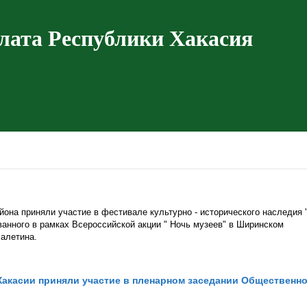
лата Республики Хакасия
она приняли участие в фестивале культурно - исторического наследия 
ванного в рамках Всероссийской акции " Ночь музеев" в Ширинском
Лалетина.
акасии приняли участие в пленарном заседании Общественн