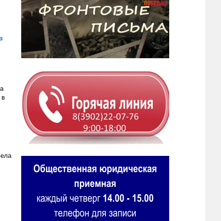
в
ка
 в
вела