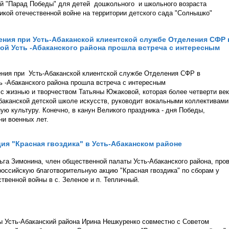
ый "Парад Победы" для детей дошкольного и школьного возраста
кой отечественной войне на территории детского сада "Солнышко"
ения при Усть-Абаканской клиентской службе Отделения СФР 
ой Усть -Абаканского района прошла встреча с интересным
ения при Усть-Абаканской клиентской службе Отделения СФР в
ь -Абаканского района прошла встреча с интересным
 жизнью и творчеством Татьяны Южаковой, которая более четверти ве
Абаканской детской школе искусств, руководит вокальными коллективами
ую культуру. Конечно, в канун Великого праздника - дня Победы,
ни военных лет.
ия "Красная гвоздика" в Усть-Абаканском районе
га Зимонина, член общественной палаты Усть-Абаканского района, про
российскую благотворительную акцию "Красная гвоздика" по сборам у
венной войны в с. Зеленое и п. Тепличный.
 Усть-Абаканский района Ирина Нешкуренко совместно с Советом