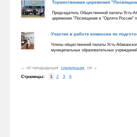
Торжественная церемония "Посвящени
Председатель Общественной палаты Усть-Аб
церемонии "Посвящение в "Орлята России" 
Участие в работе комиссии по подго
Члены общественной палаты Усть-Абаканского
муниципальных образовательных учреждений
←
предыдущая
следующая
→
ctrl
ctrl
Страницы:
1
2
3
4