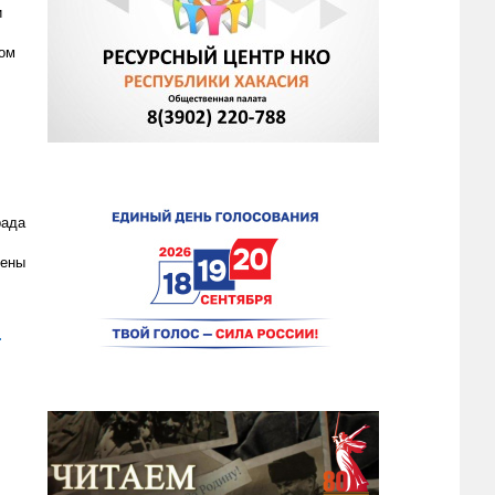
и
дом
рада
чены
.