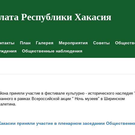
лата Республики Хакасия
нтакты
План
Галерея
Мероприятия
Советы
Обществе
уждения
Общественные наблюдения
она приняли участие в фестивале культурно - исторического наследия 
ванного в рамках Всероссийской акции " Ночь музеев" в Ширинском
Лалетина.
акасии приняли участие в пленарном заседании Общественн