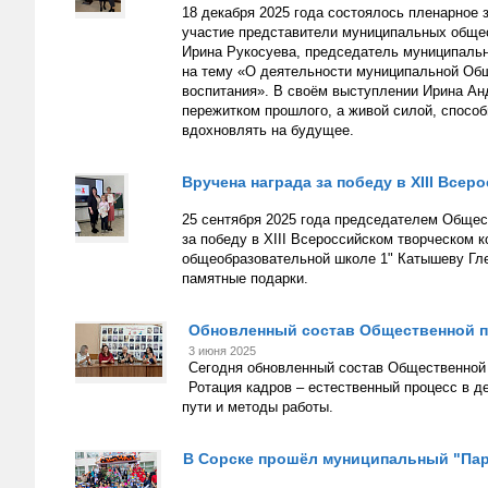
18 декабря 2025 года состоялось пленарное
участие представители муниципальных обще
Ирина Рукосуева, председатель муниципальн
на тему «О деятельности муниципальной Общ
воспитания». В своём выступлении Ирина Ан
пережитком прошлого, а живой силой, способ
вдохновлять на будущее.
Вручена награда за победу в XIII Все
25 сентября 2025 года председателем Общес
за победу в XIII Всероссийском творческом 
общеобразовательной школе 1" Катышеву Гле
памятные подарки.
Обновленный состав Общественной па
3 июня 2025
Сегодня обновленный состав Общественной 
Ротация кадров – естественный процесс в
пути и методы работы.
В Сорске прошёл муниципальный "Пар