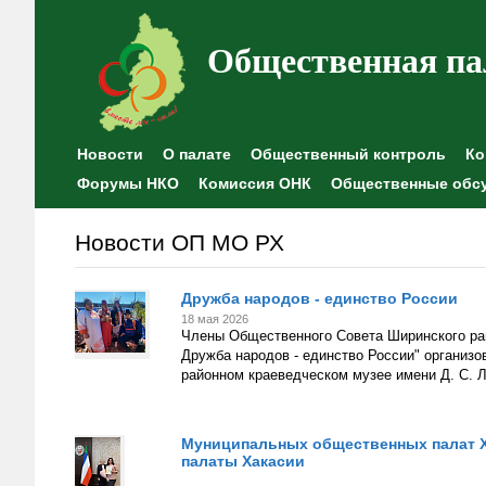
Общественная па
Новости
О палате
Общественный контроль
Ко
Форумы НКО
Комиссия ОНК
Общественные обс
Новости ОП МО РХ
Дружба народов - единство России
18 мая 2026
Члены Общественного Совета Ширинского рай
Дружба народов - единство России" организо
районном краеведческом музее имени Д. С. 
Муниципальных общественных палат Х
палаты Хакасии