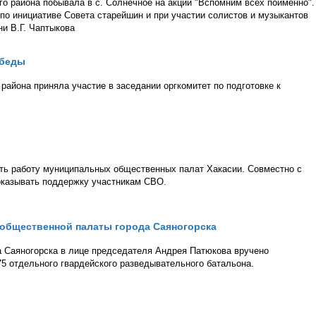
го района побывала в с. Солнечное на акции "Вспомним всех поимённо".
 по инициативе Совета старейшин и при участии солистов и музыкантов
и В.Г. Чаптыкова
обеды
района приняла участие в заседании оргкомитет по подготовке к
ать работу муниципальных общественных палат Хакасии. Совместно с
оказывать поддержку участникам СВО.
 общественной палаты города Саяногорска
 Саяногорска в лице председателя Андрея Патюкова вручено
5 отдельного гвардейского разведывательного батальона.