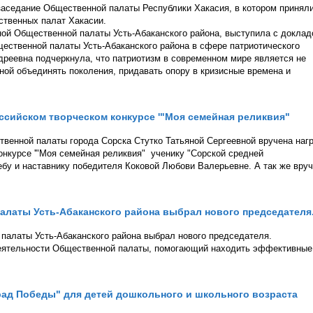
 заседание Общественной палаты Республики Хакасия, в котором принял
ственных палат Хакасии.
ой Общественной палаты Усть-Абаканского района, выступила с докла
ественной палаты Усть-Абаканского района в сфере патриотического
дреевна подчеркнула, что патриотизм в современном мире является не
ной объединять поколения, придавать опору в кризисные времена и
российском творческом конкурсе '"Моя семейная реликвия"
твенной палаты города Сорска Стутко Татьяной Сергеевной вручена наг
конкурсе '"Моя семейная реликвия" ученику "Сорской средней
бу и наставнику победителя Коковой Любови Валерьевне. А так же вру
латы Усть-Абаканского района выбрал нового председателя
палаты Усть-Абаканского района выбрал нового председателя.
 деятельности Общественной палаты, помогающий находить эффективные
ад Победы" для детей дошкольного и школьного возраста