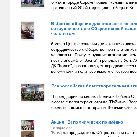
6 мая в городе Сорске прошёл муниципальн
посвященный 80-ой годовщине Победы в Вели
В Центре общения для старшего покол
сотрудничестве с Общественной палат
человеком
6 мая в Центре общения для старшего покол
сотрудничестве с Общественной палатой Уст
человеком. Присутствующие познакомились с
поёт в ансамбле "Звоны", преподает в Усть-
ДК "Колос", пропагандирует народную песенн
вспоминали и пели все вместе с гостьей пес
Всероссийская благотворительная акц
В преддверии праздника Великой Победы Оль
вместе с волонтерами отряда "ПоZитив" Все
средств в помощь ветеранам Великой Отечест
Акция "Вспомним всех поимённо
10 марта 2025
10 марта председатель Общественной палаты