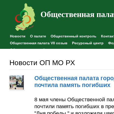
Общественная пала
Новости
О палате
Общественный контроль
Контак
Общественная палата VII созыв
Ресурсный центр
Фо
Общественные наблюдения
Новости ОП МО РХ
Общественная палата горо
почтила память погибших
8 мая члены Общественной па
почтили память погибших в пр
"Дня победы " и возложили цве