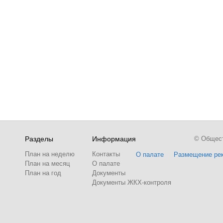
Разделы
Информация
© Обществ
План на неделю
Контакты
О палате
Размещение ре
План на месяц
О палате
План на год
Документы
Документы ЖКХ-контроля