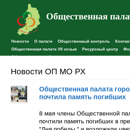
Общественная пала
Новости
О палате
Общественный контроль
Контак
Общественная палата VII созыв
Ресурсный центр
Фо
Общественные наблюдения
Новости ОП МО РХ
Общественная палата горо
почтила память погибших
8 мая члены Общественной па
почтили память погибших в пр
"Дня победы " и возложили цве