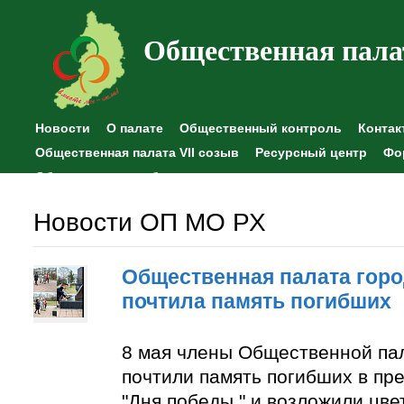
Общественная пала
Новости
О палате
Общественный контроль
Контак
Общественная палата VII созыв
Ресурсный центр
Фо
Общественные наблюдения
Новости ОП МО РХ
Общественная палата горо
почтила память погибших
8 мая члены Общественной па
почтили память погибших в пр
"Дня победы " и возложили цве