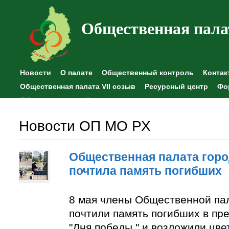
Общественная пала
Новости
О палате
Общественный контроль
Контак
Общественная палата VII созыв
Ресурсный центр
Фо
Общественные наблюдения
Новости ОП МО РХ
Общественная палата горо
почтила память погибших
8 мая члены Общественной па
почтили память погибших в пр
"Дня победы " и возложили цве