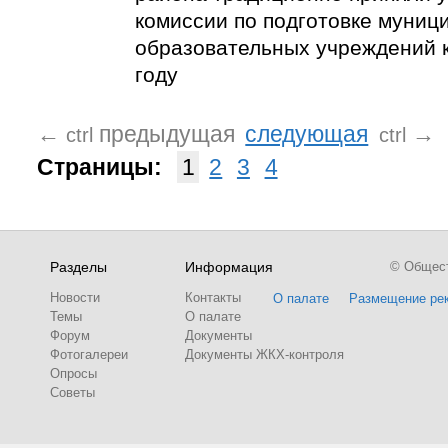
комиссии по подготовке муниц
образовательных учреждений 
году
←
предыдущая
следующая
→
ctrl
ctrl
Страницы:
1
2
3
4
Разделы
Информация
© Обществ
Новости
Контакты
О палате
Размещение ре
Темы
О палате
Форум
Документы
Фотогалереи
Документы ЖКХ-контроля
Опросы
Советы