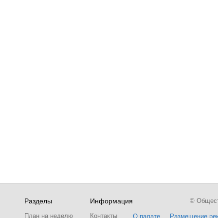
Разделы
Информация
© Обществ
План на неделю
Контакты
О палате
Размещение ре