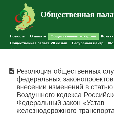
Общественная пала
Новости
О палате
Общественный контроль
Контак
Общественная палата VII созыв
Ресурсный центр
Фо
Общественные наблюдения
Резолюция общественных сл
федеральных законопроектов
внесении изменений в статью
Воздушного кодекса Российс
Федеральный закон «Устав
железнодорожного транспорт