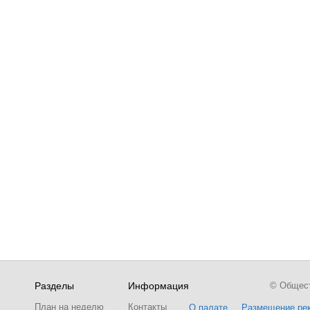
Разделы
Информация
© Обществ
План на неделю
Контакты
О палате
Размещение ре