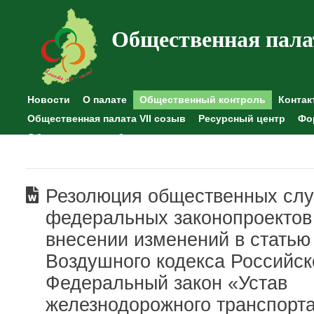
Общественная пала
Новости
О палате
Общественный контроль
Контак
Общественная палата VII созыв
Ресурсный центр
Фо
Общественные наблюдения
Резолюция общественных сл
федеральных законопроектов
внесении изменений в статью
Воздушного кодекса Российс
Федеральный закон «Устав
железнодорожного транспорт