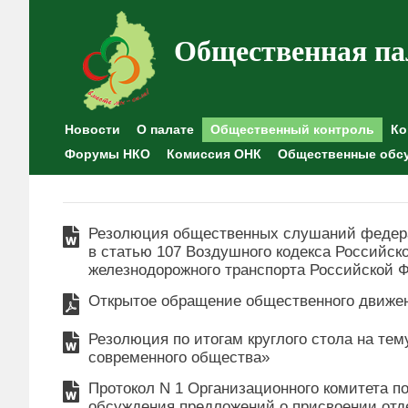
Общественная па
Новости
О палате
Общественный контроль
Ко
Форумы НКО
Комиссия ОНК
Общественные обс
Резолюция общественных слушаний федера
в статью 107 Воздушного кодекса Российск
железнодорожного транспорта Российской 
Открытое обращение общественного движен
Резолюция по итогам круглого стола на те
современного общества»
Протокол N 1 Организационного комитета п
обсуждения предложений о присвоении от