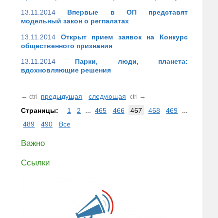
13.11.2014
Впервые в ОП представят
модельный закон о регпалатах
13.11.2014
Открыт прием заявок на Конкурс
общественного признания
13.11.2014
Парки, люди, планета:
вдохновляющие решения
←
предыдущая
следующая
→
ctrl
ctrl
Страницы:
1
2
...
465
466
467
468
469
...
489
490
Все
Важно
Ссылки