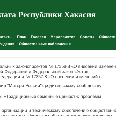
лата Республики Хакасия
нтакты
План
Галерея
Мероприятия
Советы
Обществе
уждения
Общественные наблюдения
льных законопроектов № 17358-8 «О внесении измене
ой Федерации и Федеральный закон «Устав
Федерации и № 17357-8 «О внесении изменений в
ия "Матери России"к родительскому сообществу
му: «Традиционные семейные ценности: проблемы
о организации и техническому обеспечению общественн
дельным географическим объектам имен лиц, имеющих