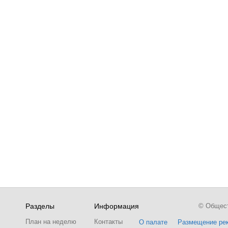
Разделы
Информация
© Обществ
План на неделю
Контакты
О палате
Размещение ре