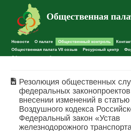
Общественная пала
Новости
О палате
Общественный контроль
Контак
Общественная палата VII созыв
Ресурсный центр
Фо
Общественные наблюдения
Резолюция общественных сл
федеральных законопроектов
внесении изменений в статью
Воздушного кодекса Российс
Федеральный закон «Устав
железнодорожного транспорт