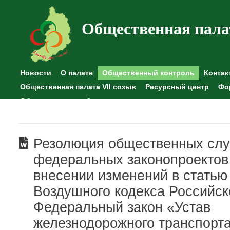
Общественная пала
Новости
О палате
Общественный контроль
Контак
Общественная палата VII созыв
Ресурсный центр
Фо
Общественные наблюдения
Резолюция общественных сл
федеральных законопроектов
внесении изменений в статью
Воздушного кодекса Российс
Федеральный закон «Устав
железнодорожного транспорт