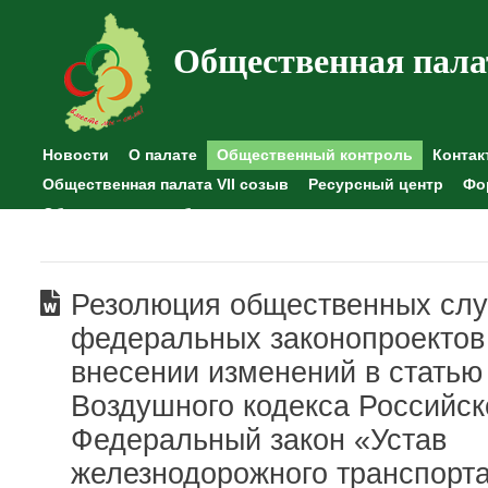
Общественная пала
Новости
О палате
Общественный контроль
Контак
Общественная палата VII созыв
Ресурсный центр
Фо
Общественные наблюдения
Резолюция общественных сл
федеральных законопроектов
внесении изменений в статью
Воздушного кодекса Российс
Федеральный закон «Устав
железнодорожного транспорт