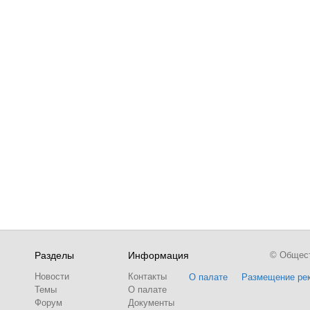
Разделы
Информация
© Обществ
Новости
Контакты
О палате
Размещение ре
Темы
О палате
Форум
Документы