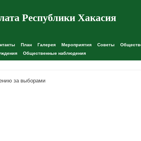
лата Республики Хакасия
нтакты
План
Галерея
Мероприятия
Советы
Обществе
уждения
Общественные наблюдения
ению за выборами