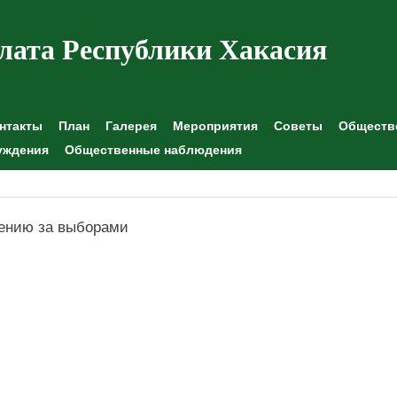
лата Республики Хакасия
нтакты
План
Галерея
Мероприятия
Советы
Обществе
уждения
Общественные наблюдения
ению за выборами