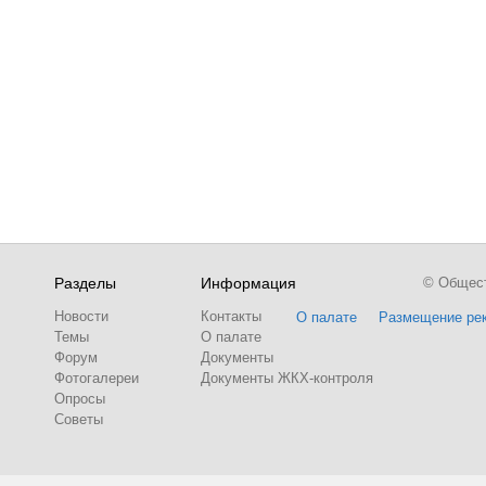
Разделы
Информация
© Обществ
Новости
Контакты
О палате
Размещение ре
Темы
О палате
Форум
Документы
Фотогалереи
Документы ЖКХ-контроля
Опросы
Советы