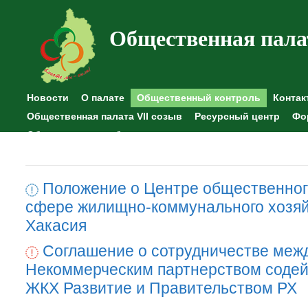
Общественная пала
Новости
О палате
Общественный контроль
Контак
Общественная палата VII созыв
Ресурсный центр
Фо
Общественные наблюдения
Положение о Центре общественног
сфере жилищно-коммунального хозяй
Хакасия
Соглашение о сотрудничестве меж
Некоммерческим партнерством содей
ЖКХ Развитие и Правительством РХ