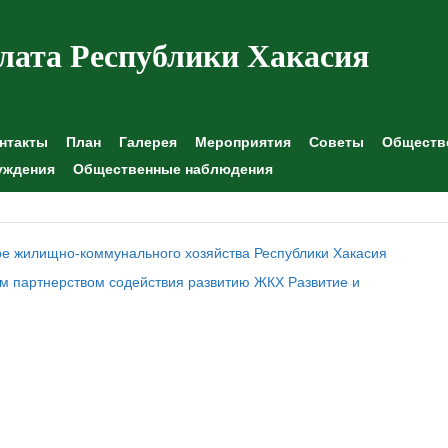
лата Республики Хакасия
нтакты
План
Галерея
Мероприятия
Советы
Обществе
уждения
Общественные наблюдения
ре жилищно-коммунального хозяйства Республики Хакасия
м партнерством содействия развитию ЖКХ Развитие и