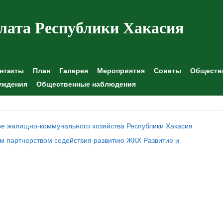
лата Республики Хакасия
нтакты
План
Галерея
Мероприятия
Советы
Обществе
уждения
Общественные наблюдения
ре жилищно-коммунального хозяйства Республики Хакасия
м партнерством содействия развитию ЖКХ Развитие и