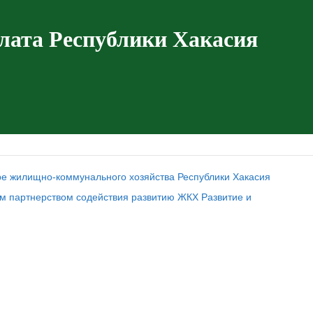
лата Республики Хакасия
ре жилищно-коммунального хозяйства Республики Хакасия
м партнерством содействия развитию ЖКХ Развитие и