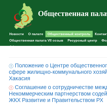
Общественная пала
Новости
О палате
Общественный контроль
Контак
Общественная палата VII созыв
Ресурсный центр
Фо
Общественные наблюдения
Положение о Центре общественног
сфере жилищно-коммунального хозяй
Хакасия
Соглашение о сотрудничестве меж
Некоммерческим партнерством содей
ЖКХ Развитие и Правительством РХ