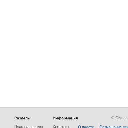
Разделы
Информация
© Обществ
План на неделю
Контакты
О палате
Размещение ре