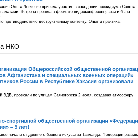
асия Ольга Левченко приняла участие в заседании президиума Совета 
палатами. Встреча прошла в формате видеоконференцсвязи и была
—
о противодействию деструктивному контенту. Опыт и практика.
ра НКО
рганизация Общероссийской общественной организа
нов Афганистана и специальных военных операций»
тников России в Республике Хакасия организовали
й ВДВ, проехали по улицам Саяногорска 2 июля, создавая атмосферу
но-спортивной общественной организации «Федерац
я» – 5 лет!
 свое начало от древнего боевого искусства Таиланда. Федерация развив