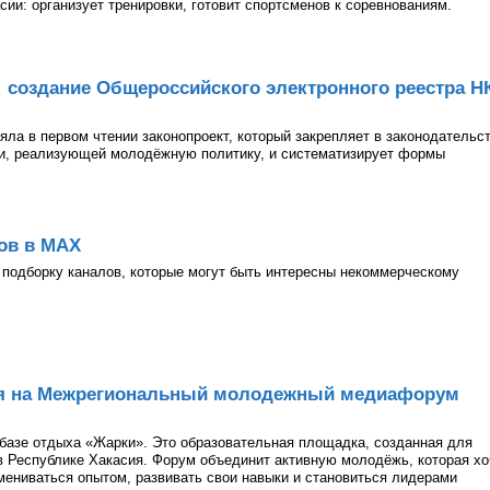
асии: организует тренировки, готовит спортсменов к соревнованиям.
: создание Общероссийского электронного реестра Н
ла в первом чтении законопроект, который закрепляет в законодательс
ии, реализующей молодёжную политику, и систематизирует формы
ов в МАХ
подборку каналов, которые могут быть интересны некоммерческому
ия на Межрегиональный молодежный медиафорум
а базе отдыха «Жарки». Это образовательная площадка, созданная для
 Республике Хакасия. Форум объединит активную молодёжь, которая хо
бмениваться опытом, развивать свои навыки и становиться лидерами