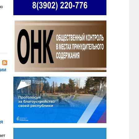
по
ции
ия
ает