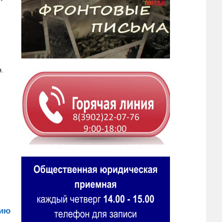
я.
вию