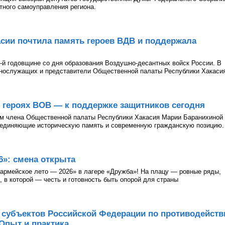
тного самоуправления региона.
сии почтила память героев ВДВ и поддержала
-й годовщине со дня образования Воздушно-десантных войск России. В
ннослужащих и представители Общественной палаты Республики Хакаси
о героях ВОВ — к поддержке защитников сегодня
ом члена Общественной палаты Республики Хакасия Марии Баранихиной
бъединяющие историческую память и современную гражданскую позицию.
»: смена открыта
армейское лето — 2026» в лагере «Дружба»! На плацу — ровные ряды,
 в которой — честь и готовность быть опорой для страны
 субъектов Российской Федерации по противодейст
 Опыт и практика