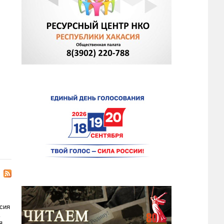
сия
я