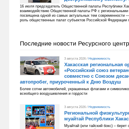
16 июля председатель Общественной палаты Республики Хак
взаимодействию Общественной палаты РФ с региональными 
посвящена одной из самых актуальных тем современности 
роль общественных палат субъектов Российской Федерации п
Последние новости Ресурсного цент
3 августа 2026 /
Недвижимость
Хакасская региональная о
«Российский союз ветера
совместно с Союзом десан
автопробег, приуроченный к Дню Воздуш
Более сотни автомобилей, украшенных флагами и символико
всеобщего воодушевления и гордости
3 августа 2026 /
Недвижимость
Региональной физкультур
муайтай Республики Хакаси
Муайтай (или тайский бокс) – берет