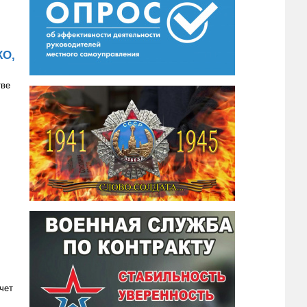
КО,
тве
чет