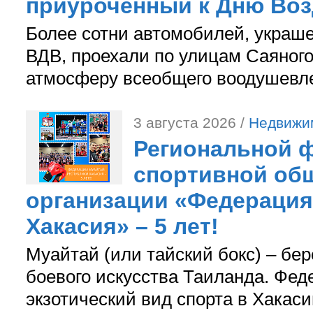
приуроченный к Дню Во
Более сотни автомобилей, украш
ВДВ, проехали по улицам Саяного
атмосферу всеобщего воодушевле
3 августа 2026 /
Недвижи
Региональной ф
спортивной об
организации «Федерация
Хакасия» – 5 лет!
Муайтай (или тайский бокс) – бер
боевого искусства Таиланда. Фед
экзотический вид спорта в Хакаси