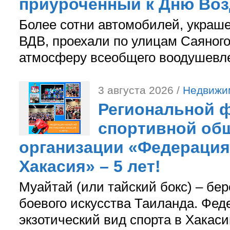
приуроченный к Дню Во
Более сотни автомобилей, украш
ВДВ, проехали по улицам Саяного
атмосферу всеобщего воодушевле
3 августа 2026 /
Недвижи
Региональной ф
спортивной об
организации «Федерация
Хакасия» – 5 лет!
Муайтай (или тайский бокс) – бер
боевого искусства Таиланда. Фед
экзотический вид спорта в Хакаси