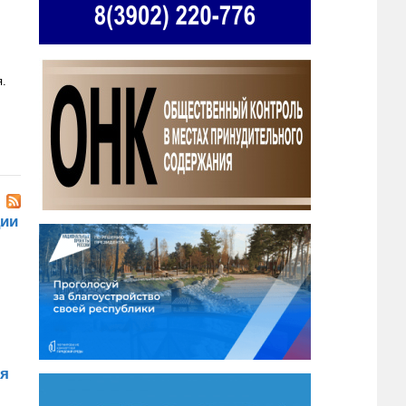
я.
ции
ия