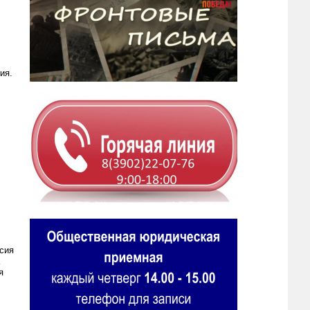
ия.
сия
я