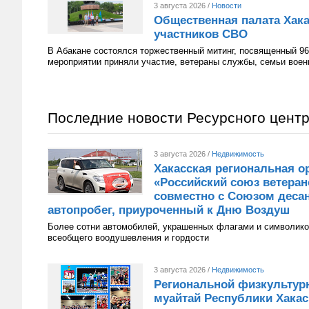
3 августа 2026 /
Новости
Общественная палата Хака
участников СВО
В Абакане состоялся торжественный митинг, посвященный 96
мероприятии приняли участие, ветераны службы, семьи вое
Последние новости Ресурсного цент
3 августа 2026 /
Недвижимость
Хакасская региональная о
«Российский союз ветера
совместно с Союзом десан
автопробег, приуроченный к Дню Воздуш
Более сотни автомобилей, украшенных флагами и символико
всеобщего воодушевления и гордости
3 августа 2026 /
Недвижимость
Региональной физкультур
муайтай Республики Хакаси