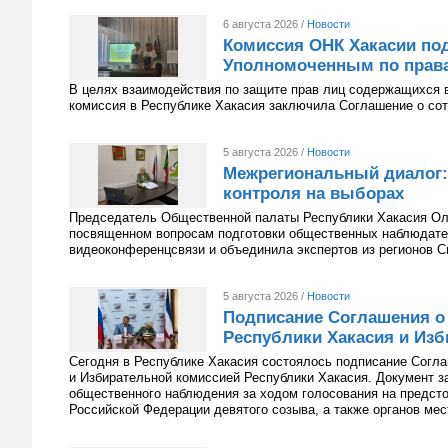
6 августа 2026 /
Новости
Комиссия ОНК Хакасии под
Уполномоченным по права
В целях взаимодействия по защите прав лиц содержащихся 
комиссия в Республике Хакасия заключила Соглашение о сот
5 августа 2026 /
Новости
Межрегиональный диалог:
контроля на выборах
Председатель Общественной палаты Республики Хакасия Оль
посвященном вопросам подготовки общественных наблюдате
видеоконференцсвязи и объединила экспертов из регионов С
5 августа 2026 /
Новости
Подписание Соглашения о
Республики Хакасия и Изб
Сегодня в Республике Хакасия состоялось подписание Согл
и Избирательной комиссией Республики Хакасия. Документ з
общественного наблюдения за ходом голосования на предст
Российской Федерации девятого созыва, а также органов мес