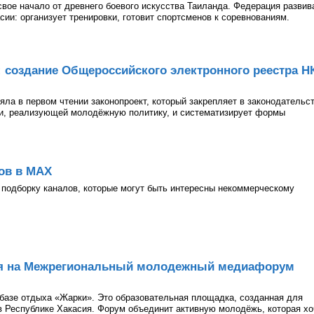
 свое начало от древнего боевого искусства Таиланда. Федерация развив
асии: организует тренировки, готовит спортсменов к соревнованиям.
: создание Общероссийского электронного реестра Н
ла в первом чтении законопроект, который закрепляет в законодательс
ии, реализующей молодёжную политику, и систематизирует формы
ов в МАХ
подборку каналов, которые могут быть интересны некоммерческому
ия на Межрегиональный молодежный медиафорум
а базе отдыха «Жарки». Это образовательная площадка, созданная для
 Республике Хакасия. Форум объединит активную молодёжь, которая хо