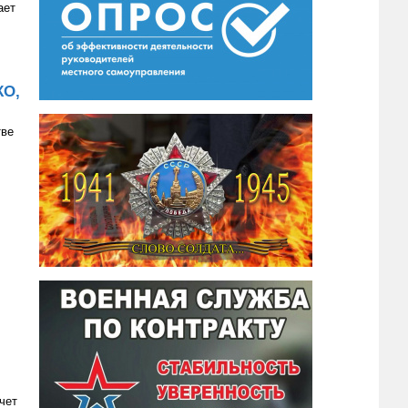
ает
КО,
тве
чет