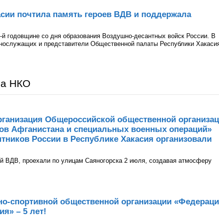
сии почтила память героев ВДВ и поддержала
-й годовщине со дня образования Воздушно-десантных войск России. В
ннослужащих и представители Общественной палаты Республики Хакаси
ра НКО
рганизация Общероссийской общественной организа
нов Афганистана и специальных военных операций»
тников России в Республике Хакасия организовали
й ВДВ, проехали по улицам Саяногорска 2 июля, создавая атмосферу
но-спортивной общественной организации «Федерац
я» – 5 лет!