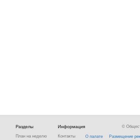
Разделы
Информация
© Обществ
План на неделю
Контакты
О палате
Размещение ре