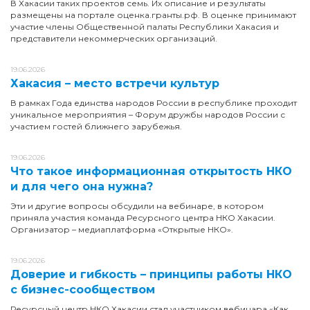
В Хакасии таких проектов семь. Их описание и результаты
размещены на портале оценка.гранты.рф. В оценке принимают
участие члены Общественной палаты Республики Хакасия и
представители некоммерческих организаций.
19.06.2026
Хакасия – место встречи культур
В рамках Года единства народов России в республике проходит
уникальное мероприятия – Форум дружбы народов России с
участием гостей ближнего зарубежья.
19.06.2026
Что такое информационная открытость НКО
и для чего она нужна?
Эти и другие вопросы обсудили на вебинаре, в котором
приняла участия команда Ресурсного центра НКО Хакасии.
Организатор – медиаплатформа «Открытые НКО».
19.06.2026
Доверие и гибкость – принципы работы НКО
с бизнес-сообществом
Ресурсный центр НКО Хакасии стал участником вебинара «Как