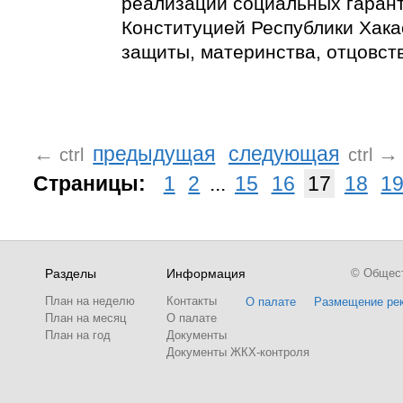
реализации социальных гаран
Конституцией Республики Хакас
защиты, материнства, отцовств
←
предыдущая
следующая
→
ctrl
ctrl
Страницы:
1
2
...
15
16
17
18
1
Разделы
Информация
© Обществ
План на неделю
Контакты
О палате
Размещение ре
План на месяц
О палате
План на год
Документы
Документы ЖКХ-контроля