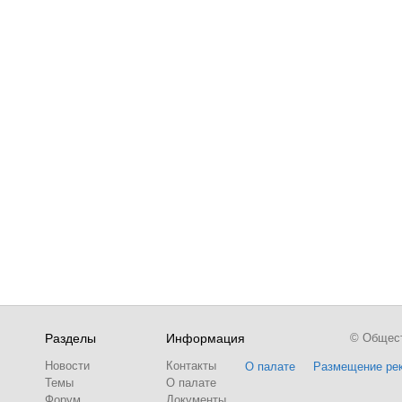
Разделы
Информация
© Обществ
Новости
Контакты
О палате
Размещение ре
Темы
О палате
Форум
Документы