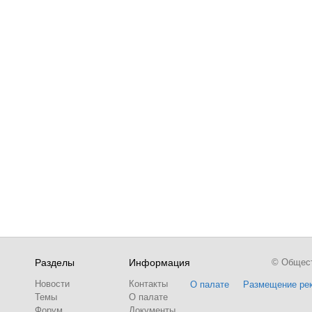
Разделы
Информация
© Обществ
Новости
Контакты
О палате
Размещение ре
Темы
О палате
Форум
Документы