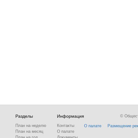
Разделы
Информация
© Обществ
План на неделю
Контакты
О палате
Размещение ре
План на месяц
О палате
План на год
Документы